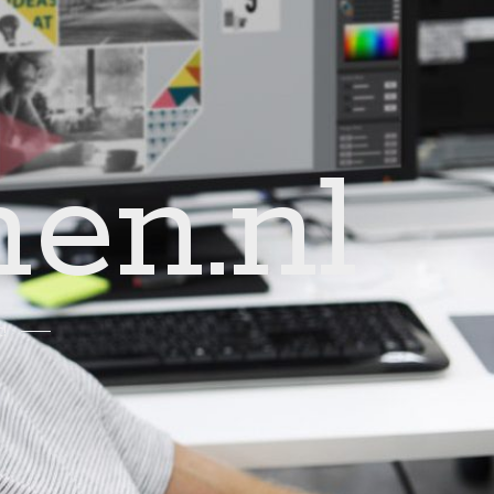
en.nl
!