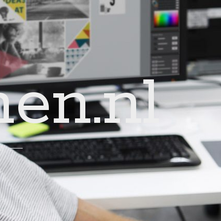
en.nl
!