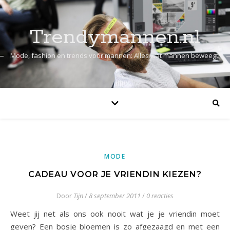
Trendymannen.nl
Mode, fashion en trends voor mannen: Alles wat mannen beweegt!
MODE
CADEAU VOOR JE VRIENDIN KIEZEN?
Door
Tijn
/
8 september 2011
/
0 reacties
Weet jij net als ons ook nooit wat je je vriendin moet
geven? Een bosje bloemen is zo afgezaagd en met een