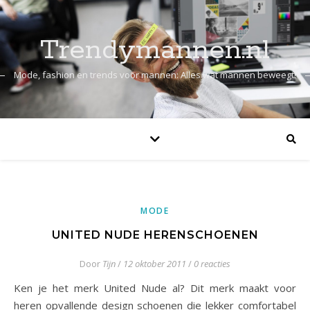
Trendymannen.nl
Mode, fashion en trends voor mannen: Alles wat mannen beweegt!
MODE
UNITED NUDE HERENSCHOENEN
Door
Tijn
/
12 oktober 2011
/
0 reacties
Ken je het merk United Nude al? Dit merk maakt voor
heren opvallende design schoenen die lekker comfortabel