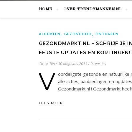
HOME
OVER TRENDYMANNEN.NL
,
,
ALGEMEEN
GEZONDHEID
ONTHAREN
GEZONDMARKT.NL – SCHRIJF JE 
EERSTE UPDATES EN KORTINGEN!
Door
Tijn
/
30 augustus 2013
/
0 reacties
V
oordeligste gezonde en natuurlijke
alle acties, aanbiedingen en update
Gezondmarkt.nl ! Gezondmarkt heeft
LEES MEER