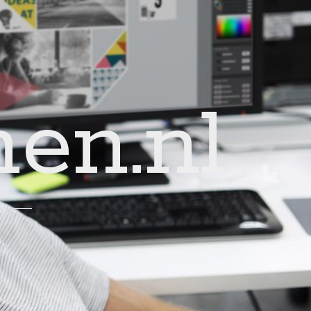
en.nl
!