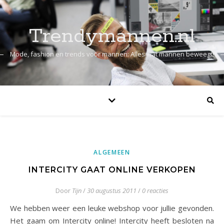
Trendymannen.nl
Mode, fashion en trends voor mannen: Alles wat mannen beweegt!
ALGEMEEN
INTERCITY GAAT ONLINE VERKOPEN
Door
Tijn
/
30 augustus 2011
/
0 reacties
We hebben weer een leuke webshop voor jullie gevonden.
Het gaam om Intercity online! Intercity heeft besloten na