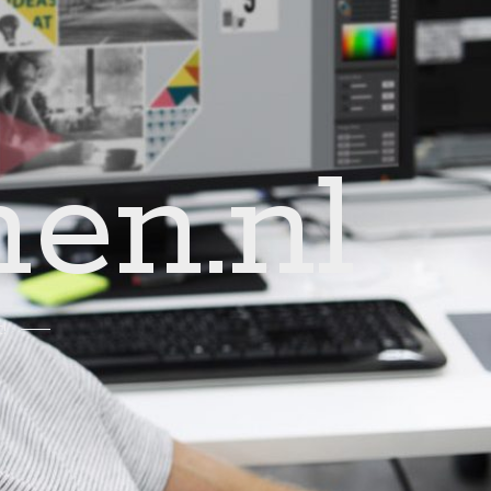
en.nl
!