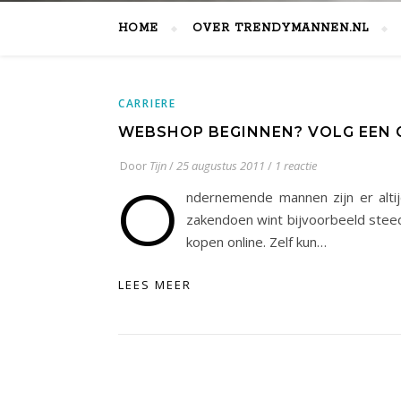
HOME
OVER TRENDYMANNEN.NL
CARRIERE
WEBSHOP BEGINNEN? VOLG EEN 
Door
Tijn
/
25 augustus 2011
/
1 reactie
O
ndernemende mannen zijn er altij
zakendoen wint bijvoorbeeld steed
kopen online. Zelf kun…
LEES MEER