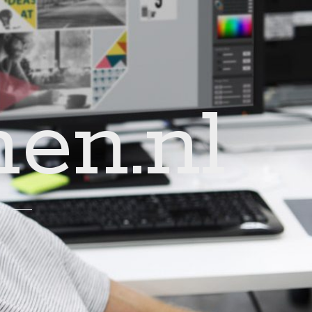
en.nl
!