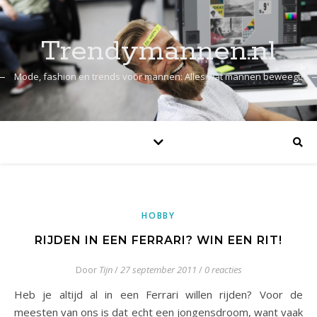
Trendymannen.nl
Mode, fashion en trends voor mannen: Alles wat mannen beweegt!
HOBBY
RIJDEN IN EEN FERRARI? WIN EEN RIT!
Door
Tijn
/
27 september 2011
/
0 reacties
Heb je altijd al in een Ferrari willen rijden? Voor de
meesten van ons is dat echt een jongensdroom, want vaak