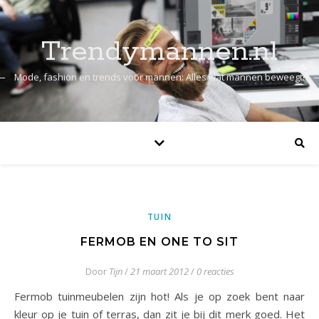
Trendymannen.nl
Mode, fashion en trends voor mannen: Alles wat mannen beweegt!
TUIN
FERMOB EN ONE TO SIT
Door
Tijn
/
21 maart 2012
/
0 reacties
Fermob tuinmeubelen zijn hot! Als je op zoek bent naar
kleur op je tuin of terras, dan zit je bij dit merk goed. Het