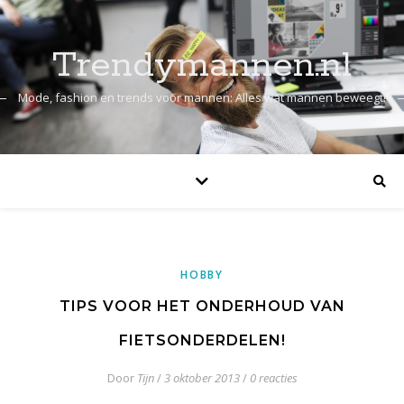
Trendymannen.nl
Mode, fashion en trends voor mannen: Alles wat mannen beweegt!
HOBBY
TIPS VOOR HET ONDERHOUD VAN
FIETSONDERDELEN!
Door
Tijn
/
3 oktober 2013
/
0 reacties