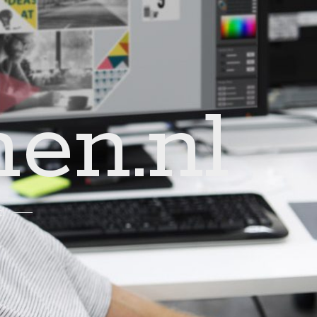
en.nl
!