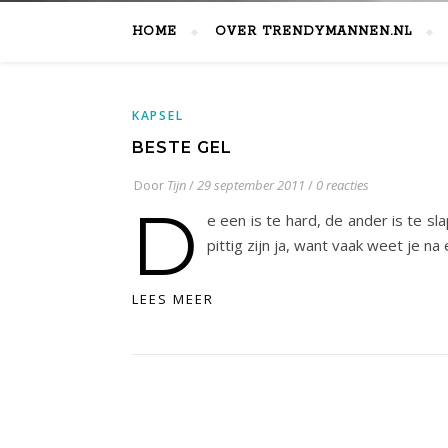
HOME
OVER TRENDYMANNEN.NL
KAPSEL
BESTE GEL
Door
Tijn
/
29 september 2011
/
0 reacties
D
e een is te hard, de ander is te s
pittig zijn ja, want vaak weet je n
LEES MEER