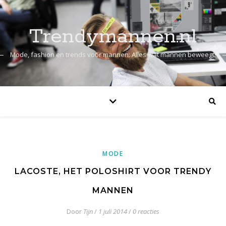
Trendymannen.nl
Mode, fashion en trends voor mannen: Alles wat mannen beweegt!
MODE
LACOSTE, HET POLOSHIRT VOOR TRENDY
MANNEN
Door
Tijn
/
1 juli 2014
/
0 reacties