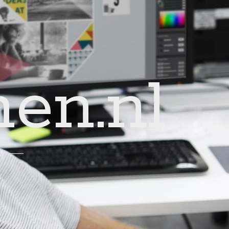
en.nl
!