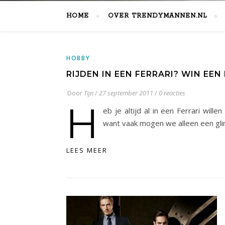
HOME
OVER TRENDYMANNEN.NL
HOBBY
RIJDEN IN EEN FERRARI? WIN EEN 
Door
Tijn
/
27 september 2011
/
0 reacties
H
eb je altijd al in een Ferrari wil
want vaak mogen we alleen een gli
LEES MEER