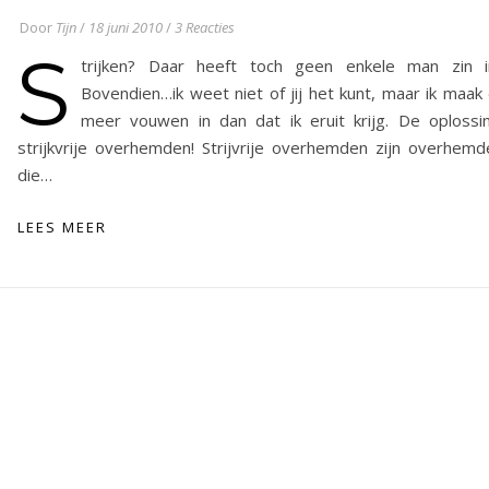
Door
Tijn
/
18 juni 2010
/
3 Reacties
S
trijken? Daar heeft toch geen enkele man zin i
Bovendien…ik weet niet of jij het kunt, maar ik maak 
meer vouwen in dan dat ik eruit krijg. De oplossin
strijkvrije overhemden! Strijvrije overhemden zijn overhemd
die…
LEES MEER