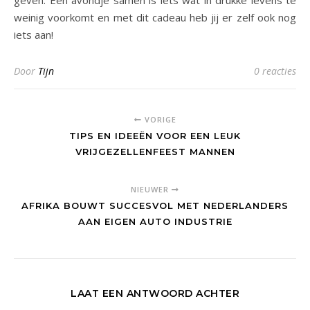
geven. Een avondje samen is iets wat in drukke levens te
weinig voorkomt en met dit cadeau heb jij er zelf ook nog
iets aan!
Door
Tijn
0 reacties
VORIGE
TIPS EN IDEEËN VOOR EEN LEUK
VRIJGEZELLENFEEST MANNEN
NIEUWER
AFRIKA BOUWT SUCCESVOL MET NEDERLANDERS
AAN EIGEN AUTO INDUSTRIE
LAAT EEN ANTWOORD ACHTER