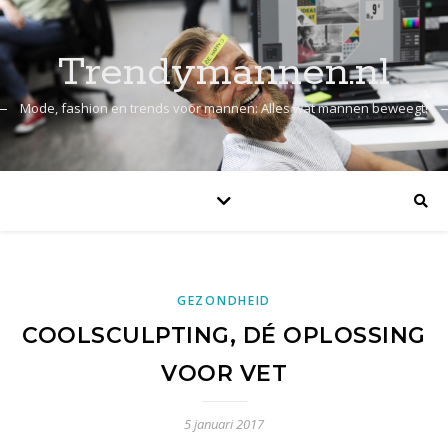
Trendymannen.nl
Mode, fashion en trends voor mannen: Alles wat mannen beweegt!
GEZONDHEID
COOLSCULPTING, DÉ OPLOSSING
VOOR VET
5 januari 2017